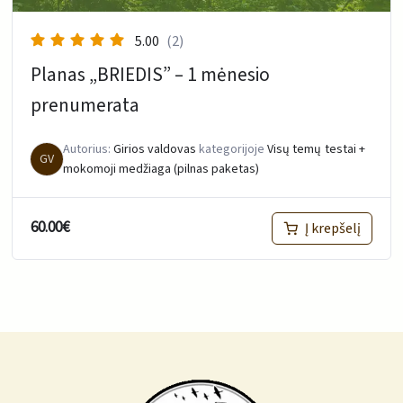
5.00
(2)
Planas „BRIEDIS” – 1 mėnesio
prenumerata
Autorius:
Girios valdovas
kategorijoje
Visų temų testai +
GV
mokomoji medžiaga (pilnas paketas)
60.00
€
Į krepšelį