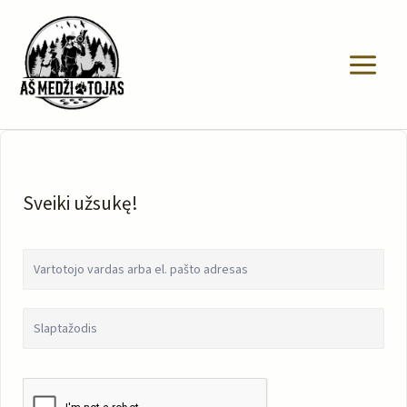
Pereiti
prie
turinio
Sveiki užsukę!