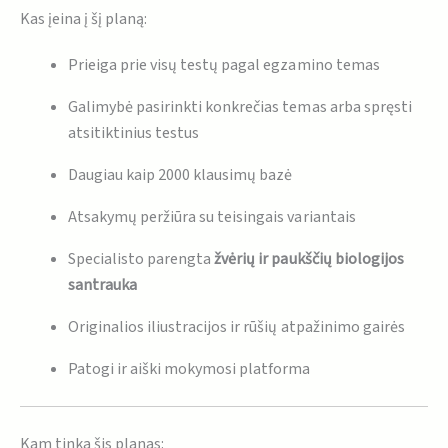
Kas įeina į šį planą:
Prieiga prie visų testų pagal egzamino temas
Galimybė pasirinkti konkrečias temas arba spręsti
atsitiktinius testus
Daugiau kaip 2000 klausimų bazė
Atsakymų peržiūra su teisingais variantais
Specialisto parengta
žvėrių ir paukščių biologijos
santrauka
Originalios iliustracijos ir rūšių atpažinimo gairės
Patogi ir aiški mokymosi platforma
Kam tinka šis planas: