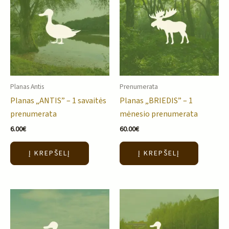
Planas Antis
Prenumerata
Planas „ANTIS” – 1 savaitės
Planas „BRIEDIS” – 1
prenumerata
mėnesio prenumerata
6.00
€
60.00
€
Į KREPŠELĮ
Į KREPŠELĮ