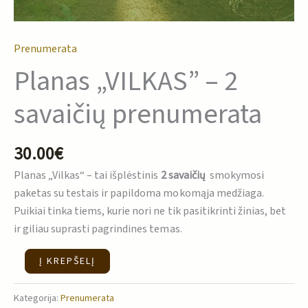
Prenumerata
Planas „VILKAS” – 2
savaičių prenumerata
30.00
€
Planas „Vilkas“ – tai išplėstinis
2 s
avaičių
smokymosi
paketas su testais ir papildoma mokomąja medžiaga.
Puikiai tinka tiems, kurie nori ne tik pasitikrinti žinias, bet
ir giliau suprasti pagrindines temas.
Į KREPŠELĮ
Kategorija:
Prenumerata