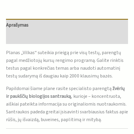
Aprašymas
Atsiliepimai (0)
Planas „Vilkas“ suteikia prieigą prie visų testų, parengtų
pagal medžiotojų kursų rengimo programą. Galite rinktis
testus pagal konkrečias temas arba naudoti automatinį
testų sudarymą iš daugiau kaip 2000 klausimų bazės.
Papildomai šiame plane rasite specialisto parengtą
žvėrių
ir paukščių biologijos santrauką
, kurioje – koncentruota,
aiškiai pateikta informacija su originaliomis nuotraukomis.
Santraukos padeda greitai įsisavinti svarbiausius faktus apie
rūšis, jų išvaizdą, buveines, paplitimą ir mitybą.