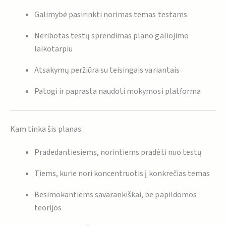
Galimybė pasirinkti norimas temas testams
Neribotas testų sprendimas plano galiojimo
laikotarpiu
Atsakymų peržiūra su teisingais variantais
Patogi ir paprasta naudoti mokymosi platforma
Kam tinka šis planas:
Pradedantiesiems, norintiems pradėti nuo testų
Tiems, kurie nori koncentruotis į konkrečias temas
Besimokantiems savarankiškai, be papildomos
teorijos