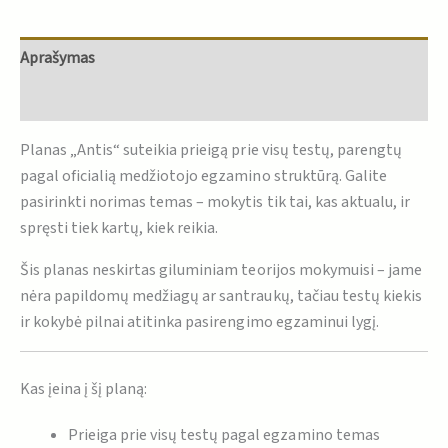
Aprašymas
Atsiliepimai (0)
Planas „Antis“ suteikia prieigą prie visų testų, parengtų
pagal oficialią medžiotojo egzamino struktūrą. Galite
pasirinkti norimas temas – mokytis tik tai, kas aktualu, ir
spręsti tiek kartų, kiek reikia.
Šis planas neskirtas giluminiam teorijos mokymuisi – jame
nėra papildomų medžiagų ar santraukų, tačiau testų kiekis
ir kokybė pilnai atitinka pasirengimo egzaminui lygį.
Kas įeina į šį planą:
Prieiga prie visų testų pagal egzamino temas