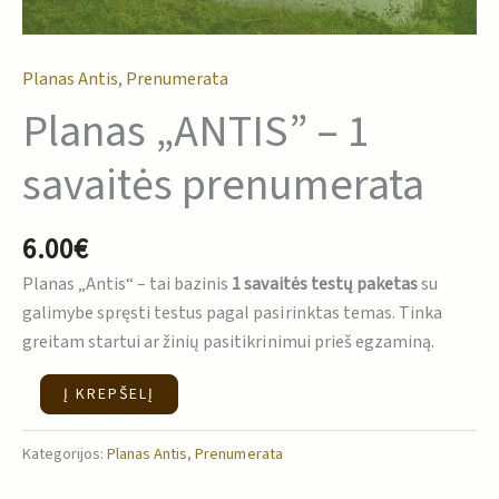
Planas Antis
,
Prenumerata
Planas „ANTIS” – 1
savaitės prenumerata
6.00
€
Planas „Antis“ – tai bazinis
1 savaitės testų paketas
su
galimybe spręsti testus pagal pasirinktas temas. Tinka
greitam startui ar žinių pasitikrinimui prieš egzaminą.
Į KREPŠELĮ
Kategorijos:
Planas Antis
,
Prenumerata