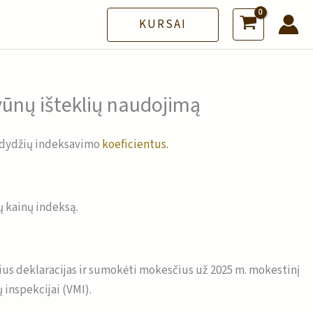
KURSAI
vūnų išteklių naudojimą
s dydžių indeksavimo
koeficientus.
 kainų indeksą.
lius deklaracijas ir sumokėti mokesčius už 2025 m. mokestinį
 inspekcijai (VMI).