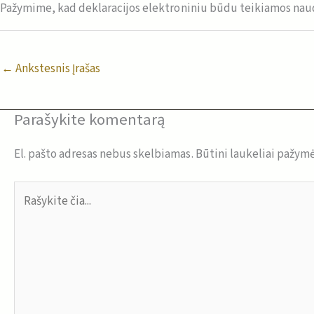
Pažymime, kad deklaracijos elektroniniu būdu teikiamos naud
←
Ankstesnis Įrašas
Parašykite komentarą
El. pašto adresas nebus skelbiamas.
Būtini laukeliai pažym
Rašykite
čia...