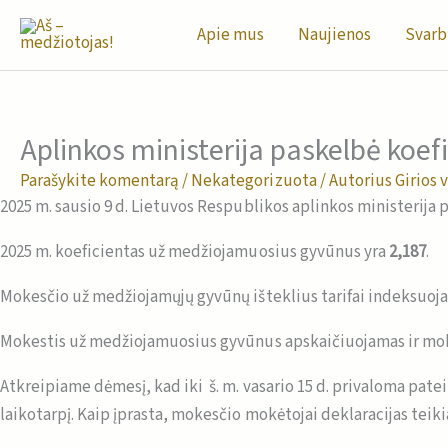
Pereiti
Apie mus
Naujienos
Svarb
prie
turinio
Aplinkos ministerija paskelbė koe
Parašykite komentarą
/
Nekategorizuota
/ Autorius
Girios 
2025 m. sausio 9 d. Lietuvos Respublikos aplinkos ministerija
2025 m. koeficientas už medžiojamuosius gyvūnus yra
2,187
.
Mokesčio už medžiojamųjų gyvūnų išteklius tarifai indeksuoj
Mokestis už medžiojamuosius gyvūnus apskaičiuojamas ir mok
Atkreipiame dėmesį, kad iki š. m. vasario 15 d. privaloma pate
laikotarpį. Kaip įprasta, mokesčio mokėtojai deklaracijas tei