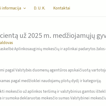
i informacija
D. U. K.
Kontaktai
ficientą už 2025 m. medžiojamųjų gy
valdovas
 paskelbė Aplinkosauginių mokesčių ir aplinkai padarytos žalo
ami pagal Valstybės duomenų agentūros apskaičiuotą vartotojų
amas pagal medžioklei naudojamų plotų dydį ir kategoriją.
ikti mokesčio už aplinkos teršimą ir valstybinius gamtos ištek
kia ir sumoka deklaruotas mokesčio sumas Valstybinei mokesčių