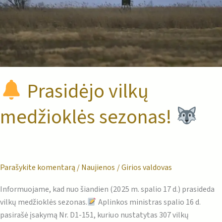
Prasidėjo vilkų
medžioklės sezonas!
Parašykite komentarą
/
Naujienos
/
Girios valdovas
Informuojame, kad nuo šiandien (2025 m. spalio 17 d.) prasideda
vilkų medžioklės sezonas.
Aplinkos ministras spalio 16 d.
pasirašė įsakymą Nr. D1-151, kuriuo nustatytas 307 vilkų