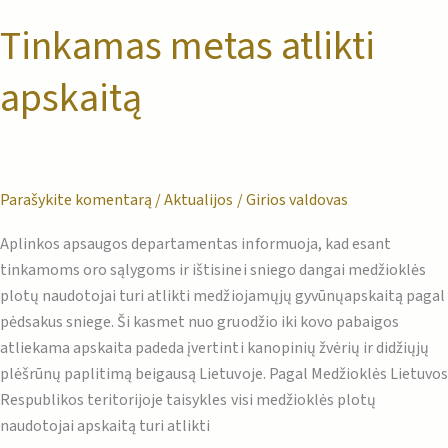
Tinkamas metas atlikti
apskaitą
Parašykite komentarą
/
Aktualijos
/
Girios valdovas
Aplinkos apsaugos departamentas informuoja, kad esant
tinkamoms oro sąlygoms ir ištisinei sniego dangai medžioklės
plotų naudotojai turi atlikti medžiojamųjų gyvūnųapskaitą pagal
pėdsakus sniege. Ši kasmet nuo gruodžio iki kovo pabaigos
atliekama apskaita padeda įvertinti kanopinių žvėrių ir didžiųjų
plėšrūnų paplitimą beigausą Lietuvoje. Pagal Medžioklės Lietuvos
Respublikos teritorijoje taisykles visi medžioklės plotų
naudotojai apskaitą turi atlikti