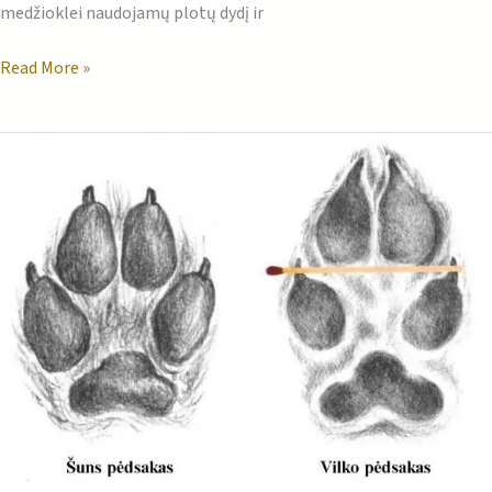
medžioklei naudojamų plotų dydį ir
Read More »
Tinkamas
metas
atlikti
apskaitą