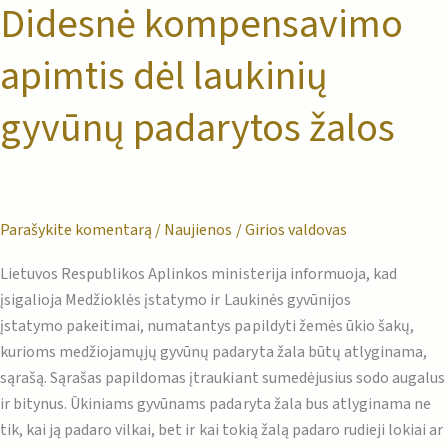
Didesnė kompensavimo
apimtis dėl laukinių
gyvūnų padarytos žalos
Parašykite komentarą
/
Naujienos
/
Girios valdovas
Lietuvos Respublikos Aplinkos ministerija informuoja, kad
įsigalioja Medžioklės įstatymo ir Laukinės gyvūnijos
įstatymo pakeitimai, numatantys papildyti žemės ūkio šakų,
kurioms medžiojamųjų gyvūnų padaryta žala būtų atlyginama,
sąrašą. Sąrašas papildomas įtraukiant sumedėjusius sodo augalus
ir bitynus. Ūkiniams gyvūnams padaryta žala bus atlyginama ne
tik, kai ją padaro vilkai, bet ir kai tokią žalą padaro rudieji lokiai ar