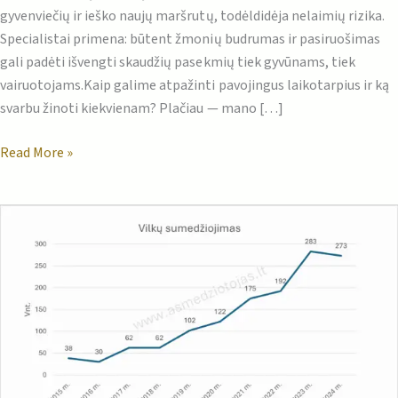
gyvenviečių ir ieško naujų maršrutų, todėldidėja nelaimių rizika.
Specialistai primena: būtent žmonių budrumas ir pasiruošimas
gali padėti išvengti skaudžių pasekmių tiek gyvūnams, tiek
vairuotojams.Kaip galime atpažinti pavojingus laikotarpius ir ką
svarbu žinoti kiekvienam? Plačiau — mano […]
Read More »
Per
sezoną
sumedžioti
275
vilkai