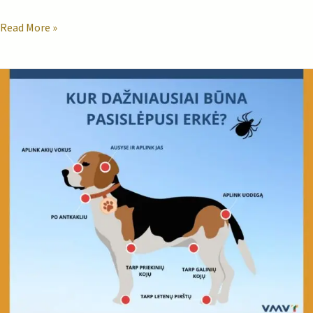
Read More »
Atsargiai
–
prasidėjo
erkių
sezonas!