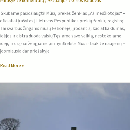
Parašykite komentarą
/
Aktualijos
/
Girios valdovas
Skubame pasidžiaugti! Mūsų prekės ženklas „Aš medžiotojas“ –
oficialiai įrašytas į Lietuvos Respublikos prekių ženklų registrą!
Tai svarbus žingsnis mūsų kelionėje, įrodantis, kad atkaklumas,
idėjos ir aistra duoda vaisių.Tęsiame savo veiklą, nestokojame
idėjų ir drąsiai žengiame pirmyn!Sekite Mus ir laukite naujienų –
įdomiausia dar priešakyje.
Read More »
Prasidėjo
vilkų
medžioklės
sezonas!