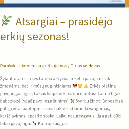
Atsargiai – prasidėjo
erkių sezonas!
Parašykite komentarą
/
Naujienos
/
Girios valdovas
Šylant orams erkės tampa aktyvios ir kelia pavojų ne tik
žmonėms, bet ir mūsų augintiniams
Erkės platina
pavojingas ligas, tokias kaip:• erkinis encefalitas• Laimo liga•
babeziozė (ypač pavojinga šunims)
Svarbu žinoti:Babeziozė
gali greitai pabloginti šuns būklę – atsiranda vangumas,
karščiavimas, apetito stoka. Laiku nesureagavus, liga gali būti
labai pavojinga.
Kaip apsaugoti