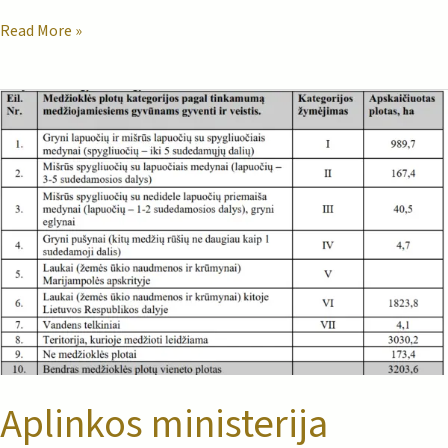
Read More »
Aplinkos
ministerija
paskelbė
koeficientą
už
2025
m.
medžiojamųjų
gyvūnų
išteklių
naudojimą
Aplinkos ministerija