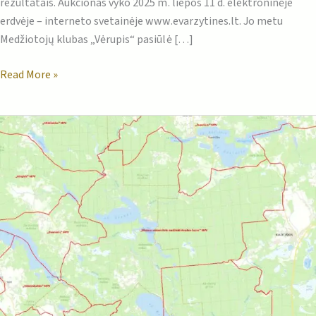
rezultatais. Aukcionas vyko 2025 m. liepos 11 d. elektroninėje
erdvėje – interneto svetainėje www.evarzytines.lt. Jo metu
Medžiotojų klubas „Vėrupis“ pasiūlė […]
Read More »
Medžioklės
plotų
konkursas!!!