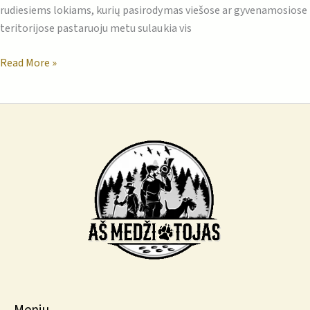
rudiesiems lokiams, kurių pasirodymas viešose ar gyvenamosiose
teritorijose pastaruoju metu sulaukia vis
Read More »