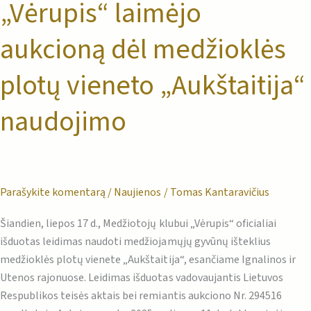
„Vėrupis“ laimėjo
„Vėrupis“
laimėjo
aukcioną dėl medžioklės
aukcioną
dėl
plotų vieneto „Aukštaitija“
medžioklės
plotų
naudojimo
vieneto
„Aukštaitija“
naudojimo
Parašykite komentarą
/
Naujienos
/
Tomas Kantaravičius
Šiandien, liepos 17 d., Medžiotojų klubui „Vėrupis“ oficialiai
išduotas leidimas naudoti medžiojamųjų gyvūnų išteklius
medžioklės plotų vienete „Aukštaitija“, esančiame Ignalinos ir
Utenos rajonuose. Leidimas išduotas vadovaujantis Lietuvos
Respublikos teisės aktais bei remiantis aukciono Nr. 294516