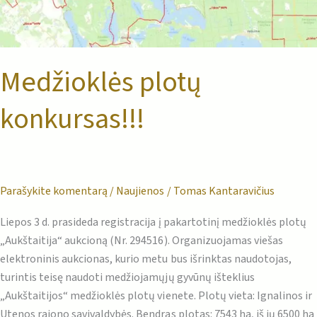
Medžioklės plotų
konkursas!!!
Parašykite komentarą
/
Naujienos
/
Tomas Kantaravičius
Liepos 3 d. prasideda registracija į pakartotinį medžioklės plotų
„Aukštaitija“ aukcioną (Nr. 294516). Organizuojamas viešas
elektroninis aukcionas, kurio metu bus išrinktas naudotojas,
turintis teisę naudoti medžiojamųjų gyvūnų išteklius
„Aukštaitijos“ medžioklės plotų vienete. Plotų vieta: Ignalinos ir
Utenos rajono savivaldybės. Bendras plotas: 7543 ha, iš jų 6500 ha