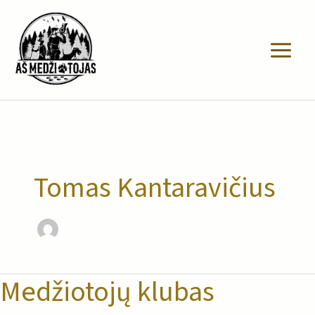
Pereiti
prie
turinio
Tomas Kantaravičius
Medžiotojų klubas
Medžiotojų
klubas