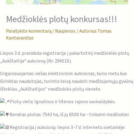
Medžioklės plotų konkursas!!!
Parašykite komentarą
/
Naujienos
/ Autorius
Tomas
Kantaravičius
Liepos 3 d. prasideda registracija į pakartotinį medžioklės plotų
„Aukštaitija“ aukcioną (Nr. 294516).
Organizuojamas viešas elektroninis aukcionas, kurio metu bus
išrinktas naudotojas, turintis teisę naudoti medžiojamųjų gyvūnų
išteklius „Aukštaitijos“ medžioklės plotų vienete.
Plotų vieta: Ignalinos ir Utenos rajono savivaldybės.
Bendras plotas: 7543 ha, iš jų 6500 ha – tinkami medžioklei.
Registracija į aukcioną: liepos 3-7 d. interneto svetainėje: