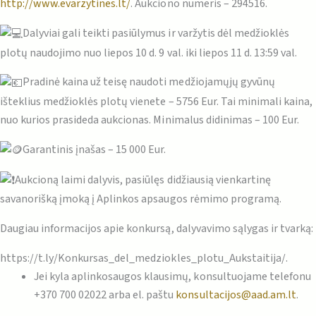
http://www.evarzytines.lt/
. Aukciono numeris – 294516.
Dalyviai gali teikti pasiūlymus ir varžytis dėl medžioklės
plotų naudojimo nuo liepos 10 d. 9 val. iki liepos 11 d. 13:59 val.
Pradinė kaina už teisę naudoti medžiojamųjų gyvūnų
išteklius medžioklės plotų vienete – 5756 Eur. Tai minimali kaina,
nuo kurios prasideda aukcionas. Minimalus didinimas – 100 Eur.
Garantinis įnašas – 15 000 Eur.
Aukcioną laimi dalyvis, pasiūlęs didžiausią vienkartinę
savanorišką įmoką į Aplinkos apsaugos rėmimo programą.
Daugiau informacijos apie konkursą, dalyvavimo sąlygas ir tvarką:
https://t.ly/Konkursas_del_medziokles_plotu_Aukstaitija/.
Jei kyla aplinkosaugos klausimų, konsultuojame telefonu
+370 700 02022 arba el. paštu
konsultacijos@aad.am.lt
.