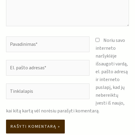
Pavadinimas*
Noriu savo
interneto
naršyklėje
El.
išsaugoti vardą,
pašto
el. pašto adresą
adresas*
ir interneto
Tinklalapis
puslapį, kad jų
nebereiktų
įvesti iš naujo,
kai kitą kartą vėl norėsiu parašyti komentarą.