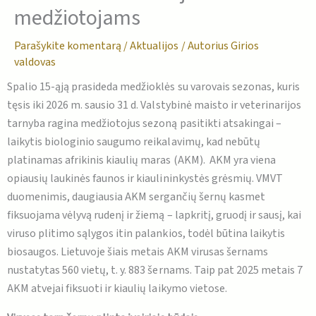
medžiotojams
Parašykite komentarą
/
Aktualijos
/ Autorius
Girios
valdovas
Spalio 15-ąją prasideda medžioklės su varovais sezonas, kuris
tęsis iki 2026 m. sausio 31 d. Valstybinė maisto ir veterinarijos
tarnyba ragina medžiotojus sezoną pasitikti atsakingai –
laikytis biologinio saugumo reikalavimų, kad nebūtų
platinamas afrikinis kiaulių maras (AKM). AKM yra viena
opiausių laukinės faunos ir kiaulininkystės grėsmių. VMVT
duomenimis, daugiausia AKM sergančių šernų kasmet
fiksuojama vėlyvą rudenį ir žiemą – lapkritį, gruodį ir sausį, kai
viruso plitimo sąlygos itin palankios, todėl būtina laikytis
biosaugos. Lietuvoje šiais metais AKM virusas šernams
nustatytas 560 vietų, t. y. 883 šernams. Taip pat 2025 metais 7
AKM atvejai fiksuoti ir kiaulių laikymo vietose.