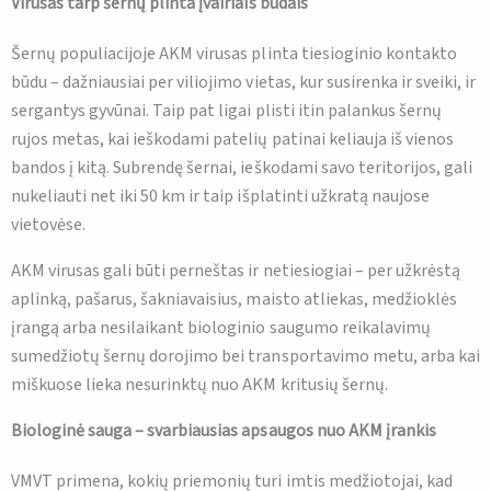
Virusas tarp šernų plinta įvairiais būdais
Šernų populiacijoje AKM virusas plinta tiesioginio kontakto
būdu – dažniausiai per viliojimo vietas, kur susirenka ir sveiki, ir
sergantys gyvūnai. Taip pat ligai plisti itin palankus šernų
rujos metas, kai ieškodami patelių patinai keliauja iš vienos
bandos į kitą. Subrendę šernai, ieškodami savo teritorijos, gali
nukeliauti net iki 50 km ir taip išplatinti užkratą naujose
vietovėse.
AKM virusas gali būti perneštas ir netiesiogiai – per užkrėstą
aplinką, pašarus, šakniavaisius, maisto atliekas, medžioklės
įrangą arba nesilaikant biologinio saugumo reikalavimų
sumedžiotų šernų dorojimo bei transportavimo metu, arba kai
miškuose lieka nesurinktų nuo AKM kritusių šernų.
Biologinė sauga – svarbiausias apsaugos nuo AKM įrankis
VMVT primena, kokių priemonių turi imtis medžiotojai, kad