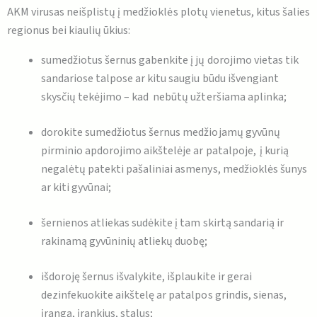
AKM virusas neišplistų į medžioklės plotų vienetus, kitus šalies
regionus bei kiaulių ūkius:
sumedžiotus šernus gabenkite į jų dorojimo vietas tik
sandariose talpose ar kitu saugiu būdu išvengiant
skysčių tekėjimo – kad nebūtų užteršiama aplinka;
dorokite sumedžiotus šernus medžiojamų gyvūnų
pirminio apdorojimo aikštelėje ar patalpoje, į kurią
negalėtų patekti pašaliniai asmenys, medžioklės šunys
ar kiti gyvūnai;
šernienos atliekas sudėkite į tam skirtą sandarią ir
rakinamą gyvūninių atliekų duobę;
išdoroję šernus išvalykite, išplaukite ir gerai
dezinfekuokite aikštelę ar patalpos grindis, sienas,
įrangą, įrankius, stalus;