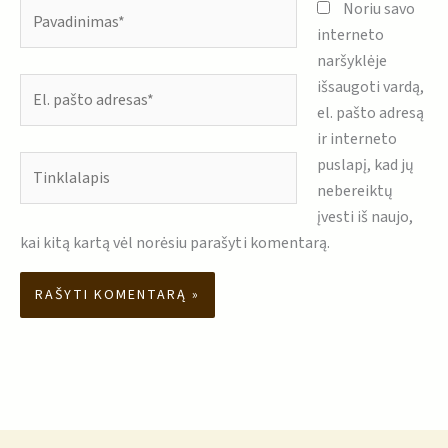
Pavadinimas*
Noriu savo
interneto
naršyklėje
El.
išsaugoti vardą,
pašto
el. pašto adresą
adresas*
ir interneto
Tinklalapis
puslapį, kad jų
nebereiktų
įvesti iš naujo,
kai kitą kartą vėl norėsiu parašyti komentarą.