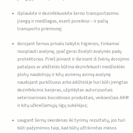
išplaukite ir dezinfekuokite šerno transportavimo
įrangą ir medžiagas, esant poreikiui – ir pačią
transporto priemonę;
dorojant šernus privalu laikytis higienos, tinkamai
nusiplauti avalynę, ypač gerai išvalyti avalynės padų
protektorius. Prieš įeinant ir išeinant iš žvėrių dorojimo
patalpos ar aikštelės būtina dezinfekuoti medžioklės
plotų naudotojų ir kitų asmenų avimą avalynę
naudojant purkštuvus arba aikštelėje turi būti įrengtas
dezinfekcinis barjeras, užpildytas autorizuotais
veterinariniais biocidiniais produktais, veikiančiais AKM
ir kitų užkrečiamųjų ligų sukėlėjus;
saugant šernų skerdenas iki tyrimų rezultatų, jos turi
būti pažymimos taip, kad būtų užtikrintas mėsos