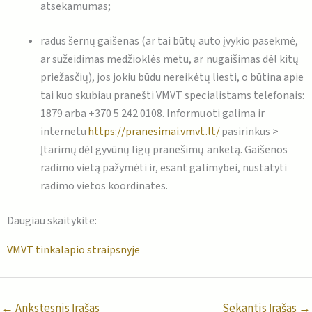
atsekamumas;
radus šernų gaišenas (ar tai būtų auto įvykio pasekmė,
ar sužeidimas medžioklės metu, ar nugaišimas dėl kitų
priežasčių), jos jokiu būdu nereikėtų liesti, o būtina apie
tai kuo skubiau pranešti VMVT specialistams telefonais:
1879 arba +370 5 242 0108. Informuoti galima ir
internetu
https://pranesimai.vmvt.lt/
pasirinkus >
Įtarimų dėl gyvūnų ligų pranešimų anketą. Gaišenos
radimo vietą pažymėti ir, esant galimybei, nustatyti
radimo vietos koordinates.
Daugiau skaitykite:
VMVT tinkalapio straipsnyje
←
Ankstesnis Įrašas
Sekantis Įrašas
→